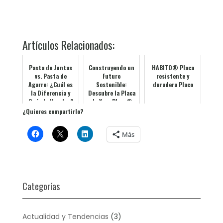
Artículos Relacionados:
Pasta de Juntas
Construyendo un
HABITO® Placa
vs. Pasta de
Futuro
resistente y
Agarre: ¿Cuál es
Sostenible:
duradera Placo
la Diferencia y
Descubre la Placa
Cuándo Usarlas?
de Yeso Placo®
Planet FutuRE con
¿Quieres compartirlo?
Idaterm
Más
Categorías
Actualidad y Tendencias
(3)