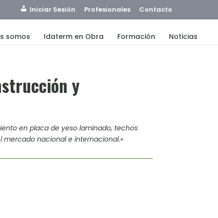
Iniciar Sesión
Profesionales
Contacto
es somos
Idaterm en Obra
Formación
Noticias
nstrucción y
iento en placa de yeso laminado, techos
l mercado nacional e internacional.»