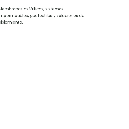
Membranas asfálticas, sistemas
impermeables, geotextiles y soluciones de
aislamiento.