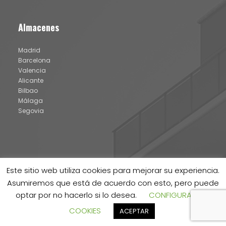
Almacenes
Madrid
Barcelona
Valencia
Alicante
Bilbao
Málaga
Segovia
Este sitio web utiliza cookies para mejorar su experiencia.
Asumiremos que está de acuerdo con esto, pero puede
optar por no hacerlo si lo desea.
CONFIGURACION
® IDATERM 2024 |
Aviso legal y política de cookies
|
Canal de
COOKIES
ACEPTAR
denuncias