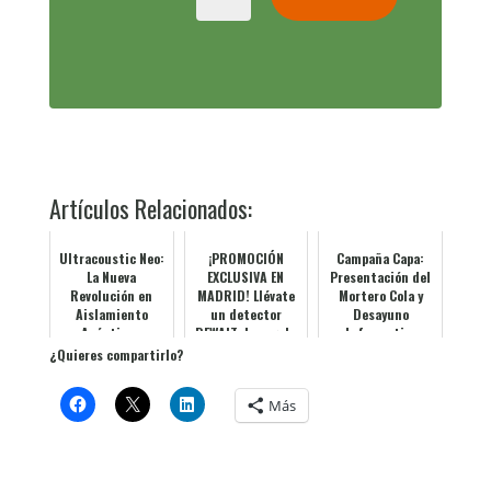
Artículos Relacionados:
Ultracoustic Neo:
¡PROMOCIÓN
Campaña Capa:
La Nueva
EXCLUSIVA EN
Presentación del
Revolución en
MADRID! Llévate
Mortero Cola y
Aislamiento
un detector
Desayuno
Acústico y
DEWALT de regalo
Informativo
Térmico de Knauf
con tu nuevo
¿Quieres compartirlo?
Insulation
Láser de 3 Líneas
Más