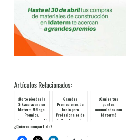
Artículos Relacionados:
¡No te pierdas la
Grandes
¡Canjea tus
Sikacaravana en
Promociones de
puntos
Idaterm Málaga!
Junio para
acumulados con
Premios,
Profesionales de
Idaterm!
descuentos y café
la Construcción
con Sika
¿Quieres compartirlo?