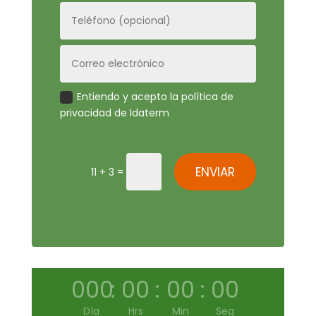
Entiendo y acepto la política de
privacidad de Idaterm
ENVIAR
=
11 + 3
000
:
00
:
00
:
00
Día
Hrs
Min
Seg