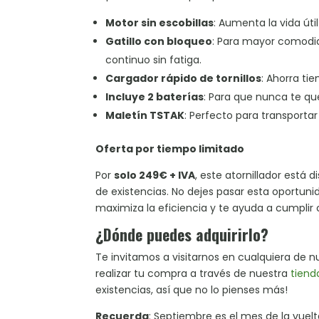
Motor sin escobillas
: Aumenta la vida úti
Gatillo con bloqueo
: Para mayor comodid
continuo sin fatiga.
Cargador rápido de tornillos
: Ahorra ti
Incluye 2 baterías
: Para que nunca te que
Maletín TSTAK
: Perfecto para transportar
Oferta por tiempo limitado
Por
solo 249€ + IVA
, este atornillador está 
de existencias. No dejes pasar esta oportu
maximiza la eficiencia y te ayuda a cumplir
¿Dónde puedes adquirirlo?
Te invitamos a visitarnos en cualquiera de 
realizar tu compra a través de nuestra
tiend
existencias, así que no lo pienses más!
Recuerda
: Septiembre es el mes de la vuelt