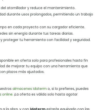
l del atornillador y reduce el mantenimiento.
ad durante usos prolongados, permitiendo un trabajo
empo en cada proyecto con su cargador eficiente.
des sin energía durante tus tareas diarias.
 y proteger tu herramienta con facilidad y seguridad.
disponible en oferta solo para profesionales hasta fin
nidad de mejorar tu equipo con una herramienta que
 con plazos más ajustados.
nuestros
almacenes Idaterm
o, si lo prefieres, puedes
a online.
¡La oferta es válida solo hasta agotar
a a la obra, y con
Idaterm
estarás equipado con las