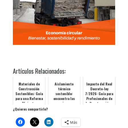
Artículos Relacionados:
Materiales de
Aislamiento
Impacto del Real
Construcción
térmico
Decreto-ley
Sostenibles: Guía
sostenible:
7/2026: Guía para
para una Reforma
encuentra las
Profesionales de
Eficiente,
mejores
la Construcción y
Rentable y con
soluciones en
Eficiencia
¿Quieres compartirlo?
Menor Impact...
Idaterm
Energét...
Más