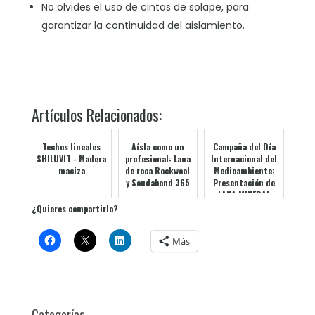
No olvides el uso de cintas de solape, para
garantizar la continuidad del aislamiento.
Artículos Relacionados:
Techos lineales
Aísla como un
Campaña del Día
SHILUVIT - Madera
profesional: Lana
Internacional del
maciza
de roca Rockwool
Medioambiente:
y Soudabond 365
Presentación de
para una
LANA MINERAL
instalación sin
Knauf Insulation
¿Quieres compartirlo?
complicaci...
Más
Categorías