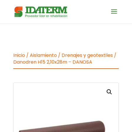
Inicio
/
Aislamiento
/
Drenajes y geotextiles
/
Danodren H15 2,10x28m – DANOSA