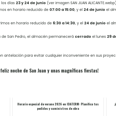
o
los días
23 y 24 de junio
(ver imagen SAN JUAN ALICANTE.webp)
mos en horario reducido de
07:00 a 15:00
, y el
24 de junio
el al
imos en horario reducido de
6:30 a 14:30
, y el
24 de junio
el a
a de San Pedro, el almacén permanecerá
cerrado
el lunes
29 d
 antelación para evitar cualquier inconveniente en sus proyec
feliz noche de San Juan y unas magníficas fiestas!
Horario especial de verano 2026 en IDATERM: Planifica tus
¡
pedidos y suministros de obra