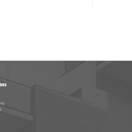
nes
na
a