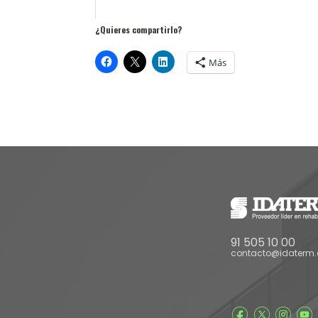
¿Quieres compartirlo?
Más
91 505 10 00
contacto@idaterm