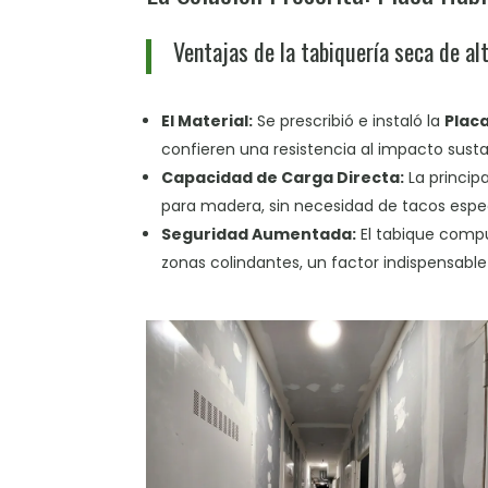
Ventajas de la tabiquería seca de al
El Material:
Se prescribió e instaló la
Placa
confieren una resistencia al impacto susta
Capacidad de Carga Directa:
La princip
para madera, sin necesidad de tacos especi
Seguridad Aumentada:
El tabique compu
zonas colindantes, un factor indispensab