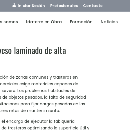
Iniciar Sesión
Profesionales
Contacto
es somos
Idaterm en Obra
Formación
Noticias
yeso laminado de alta
tación de zonas comunes y trasteros en
omerciales exige materiales capaces de
 severo. Los problemas habituales de
de objetos pesados, la falta de seguridad
imitaciones para fijar cargas pesadas en las
ores retos de mantenimiento.
el encargo de ejecutar la tabiquería
de trasteros optimizando la superficie útil y