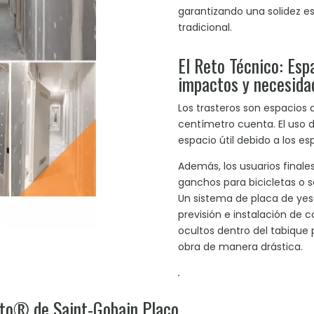
garantizando una solidez estr
tradicional.
El Reto Técnico: Es
impactos y necesida
Los trasteros son espacio
centímetro cuenta. El uso de
espacio útil debido a los es
Además, los usuarios finales
ganchos para bicicletas o s
Un sistema de placa de yeso
previsión e instalación de
ocultos dentro del tabique 
obra de manera drástica.
.
bito® de Saint-Gobain Placo