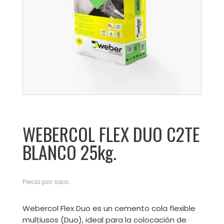
WEBERCOL FLEX DUO C2TE
BLANCO 25kg.
Precio por saco
Webercol Flex Duo es un cemento cola flexible
multiusos (Duo), ideal para la colocación de