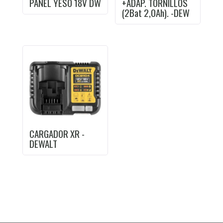
PANEL YESO 18V DW
+ADAP. TORNILLOS
(2Bat 2,0Ah). -DEW
CARGADOR XR -
DEWALT