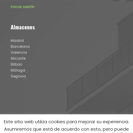
Iniciar sesión
Almacenes
Madrid
Barcelona
Valencia
Alicante
Bilbao
Málaga
Segovia
Este sitio web utiliza cookies para mejorar su experiencia.
Asumiremos que está de acuerdo con esto, pero puede
® IDATERM 2024 |
Aviso legal y política de cookies
|
Canal de