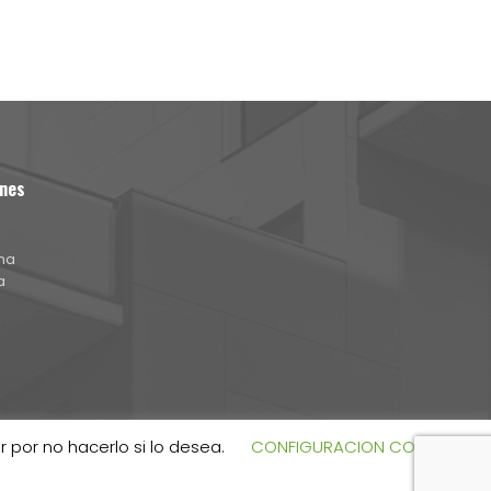
nes
na
a
a
 por no hacerlo si lo desea.
CONFIGURACION COOKIES
as