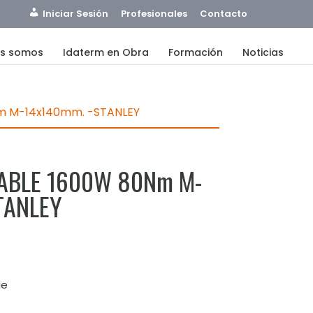
Iniciar Sesión
Profesionales
Contacto
es somos
Idaterm en Obra
Formación
Noticias
m M-14x140mm. -STANLEY
ABLE 1600W 80Nm M-
TANLEY
le