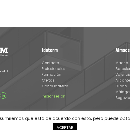
Idaterm
Almace
Contacto
Madrid
Profesionales
Barcelo
.com
Formación
Valenci
Ofertas
Alicante
Canal Idaterm
Bilbao
Málaga
Iniciar sesión
Segovi
a. Asumiremos que está de acuerdo con esto, pero puede optar
ACEPTAR
 IDATERM 2024 |
Aviso legal y política de cookies
|
Canal de denunci