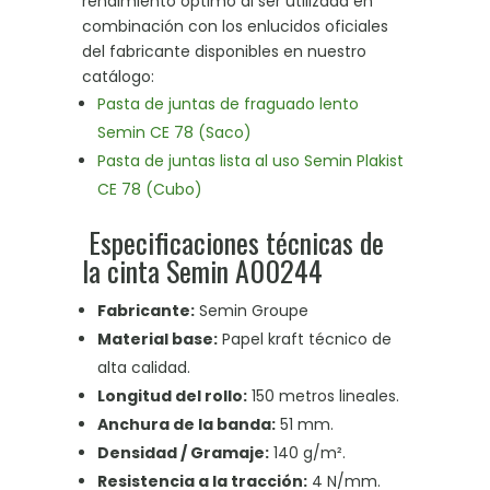
rendimiento óptimo al ser utilizada en
combinación con los enlucidos oficiales
del fabricante disponibles en nuestro
catálogo
:
Pasta de juntas de fraguado lento
Semin CE 78 (Saco)
Pasta de juntas lista al uso Semin Plakist
CE 78 (Cubo)
Especificaciones técnicas de
la cinta Semin A00244
Fabricante:
Semin Groupe
Material base:
Papel kraft técnico de
alta calidad
.
Longitud del rollo:
150 metros lineales.
Anchura de la banda:
51 mm
.
Densidad / Gramaje:
140 g/m²
.
Resistencia a la tracción:
4 N/mm
.