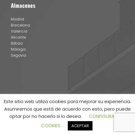
Almacenes
Madrid
Barcelona
Valencia
Alicante
Bilbao
Málaga
Segovia
Este sitio web utiliza cookies para mejorar su experiencia.
Asumiremos que está de acuerdo con esto, pero puede
® IDATERM 2024 |
Aviso legal y política de cookies
|
Canal de
optar por no hacerlo si lo desea.
CONFIGURACION
denuncias
COOKIES
ACEPTAR